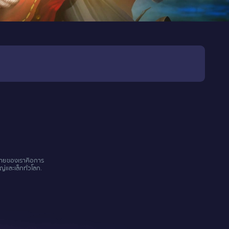
มายของเราคือการ
และเล็กทั่วโลก.