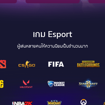
เกม Esport
ผู้เล่นหลายคนให้ความนิยมเป็นจำนวนมาก