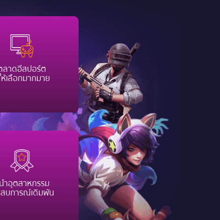
ตลาดอีสปอร์ต
ีให้เลือกมากมาย
ู้นำอุตสาหกรรม
ะสบการณ์เดิมพัน