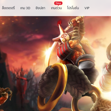
ล็อตเตอรี่
เกม 3D
ยิงปลา
เกมด่วน
โปรโมชั่น
VIP